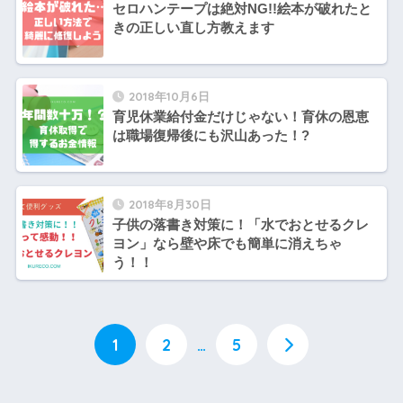
セロハンテープは絶対NG!!絵本が破れたと
きの正しい直し方教えます
2018年10月6日
育児休業給付金だけじゃない！育休の恩恵
は職場復帰後にも沢山あった！?
2018年8月30日
子供の落書き対策に！「水でおとせるクレ
ヨン」なら壁や床でも簡単に消えちゃ
う！！
1
2
…
5