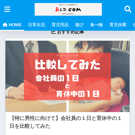
HOME
日常生活
育児用品
遊び
食べ物
育児休業
おすすめ記事
【特に男性に向けて】会社員の１日と育休中の１
日を比較してみた